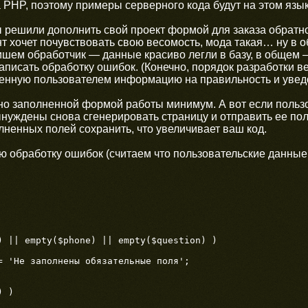
PHP, поэтому примеры серверного кода будут на этом язык
 решили дополнить свой проект формой для заказа обратно
т хочет почувствовать свою весомость, мода такая… ну в
ишем обработчик — данные красиво легли в базу, в общем —
писать обработку ошибок. (Конечно, порядок разработки в
денную пользователем информацию на правильность и уведо
но заполненной формой работы минимум. А вот если польз
нуждены снова сгенерировать страницу и отправить ее по
лненных полей сохранить, что увеличивает ваш код.
ю обработку ошибок (считаем что пользовательские данны
) || empty($phone) || empty($question) )

 )
