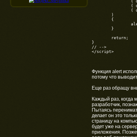
		( document.forms['callback'].person.value == '' ) ||

		( document.forms['callback'].phone.value == '' ) ||

		( document.forms['callback'].question.value == '' )

	)

	{

		alert('Не заполнены обязательные поля');

	}

	return;

}

// -->

</script>
Функция alert испол
потому что выводит
Еще раз обращу вни
Каждый раз, когда 
разработчик, позн
Пытаясь перенимать
делает он это толь
страницу на компью
будет уже на серве
приложения. Позже