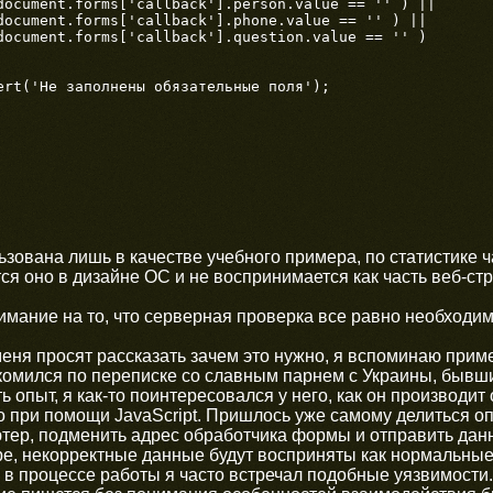
ьзована лишь в качестве учебного примера, по статистике ч
ся оно в дизайне ОС и не воспринимается как часть веб-ст
мание на то, что серверная проверка все равно необходим
меня просят рассказать зачем это нужно, я вспоминаю приме
акомился по переписке со славным парнем с Украины, бывш
 опыт, я как-то поинтересовался у него, как он производит
ко при помощи JavaScript. Пришлось уже самому делиться о
тер, подменить адрес обработчика формы и отправить дан
ре, некорректные данные будут восприняты как нормальные,
 в процессе работы я часто встречал подобные уязвимост