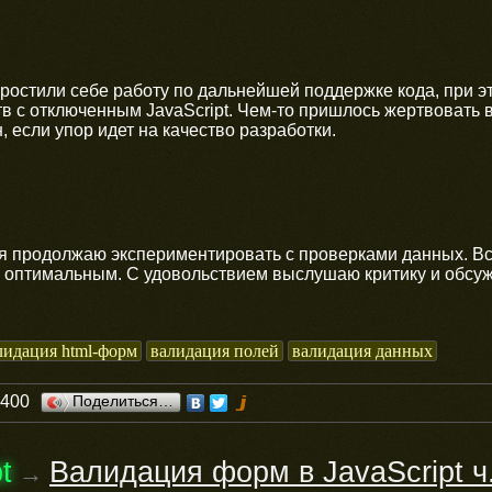
остили себе работу по дальнейшей поддержке кода, при э
в с отключенным JavaScript. Чем-то пришлось жертвовать в
, если упор идет на качество разработки.
я продолжаю экспериментировать с проверками данных. Вс
 оптимальным. С удовольствием выслушаю критику и обсуж
лидация html-форм
валидация полей
валидация данных
0400
Поделиться…
t
Валидация форм в JavaScript ч
→