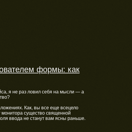
ователем формы: как
са, я не раз ловил себя на мысли — а
ство?
иложениях.
Как, вы все еще всецело
у монитора существо священной
роля ввода не станут вам ясны раньше.