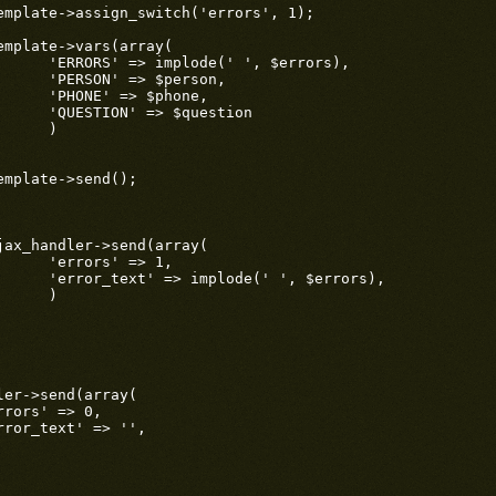
errors),

rson,

hone,

estion

)

> 1,

$errors),

)
