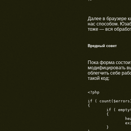
Далее в браузере 
нас способом. Юзаб
тоже — вся обработ
Вредный совет
Пока форма состоит
модифицировать вы
облегчить себе раб
такой код:
<?php

if ( count($errors)
{

	if ( empty($ajax) )

	{

		header('Location: form.php?error_code=1');

		exit();

	}
