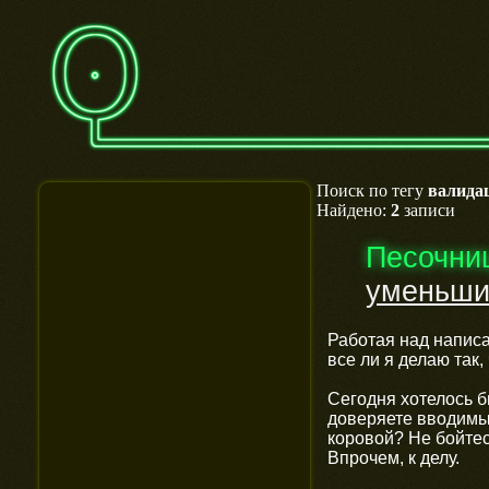
Поиск по тегу
валида
Найдено:
2
записи
Песочни
уменьши
Работая над написа
все ли я делаю так
Сегодня хотелось 
доверяете вводимы
коровой? Не бойтес
Впрочем, к делу.