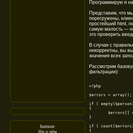
Программирую я на 
Представим, что мы
перегружены, клиен
простейший html, п
самую малость — на
это проверить вве
В случае с правиль
некорректны, вы вы
значения всех запо
Рассмотрим базову
фильтрации):
<?php

$errors = array();

if ( empty($person
{

	$errors[] = 'Не заполнены обязательные поля';

}

if ( count($errors)
humour
{

Ни о чём