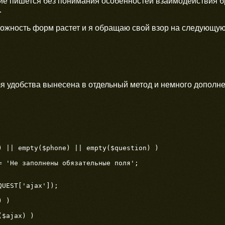
е пишется без понимания особенностей взаимодействия бр
.
ложность форм растет и я обращаю свой взор на следующую
я удобства вынесена в отдельный метод и немного дополне
) || empty($phone) || empty($question) )

UEST['ajax']);

 )
