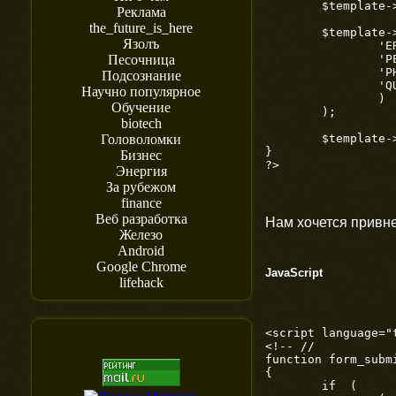
	$template->assign_switch('errors', 1);

Реклама
the_future_is_here
	$template->vars(array(

Язолъ
		'ERRORS' => implode(' ', $errors),

		'PERSON' => $person,

Песочница
		'PHONE' => $phone,

Подсознание
		'QUESTION' => $question

Научно популярное
		)

Обучение
	);

biotech
	$template->send();

Головоломки
}

Бизнес
?>
Энергия
За рубежом
finance
Веб разработка
Нам хочется привн
Железо
Android
Google Chrome
JavaScript
lifehack
<script language="t
<!-- //

function form_submi
{

	if  (
