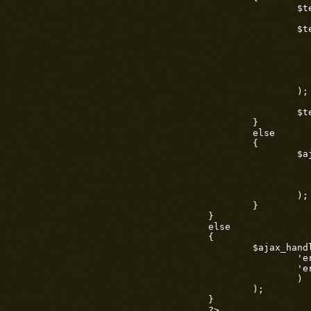
		$template->assign_switch('errors', 1);

		$template->vars(array(

			'ERRORS' => implode(' ', $
			'PERSON' => $pe
			'PHONE' => $p
			'QUESTION' => $qu
			
		);

		$template->send();

	}

	else

	{

		$ajax_handler->send(array(

			'errors' =
			'error_text' => implode(' ', 
			
		);

	}

}

else

{

	$ajax_handler->send(array(

		'errors' => 0,

		'error_text' => '',

		)

	);

}

?>