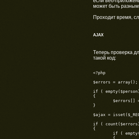
если веб-приложени
может быть разным
Проходит время, с
AJAX
Теперь проверка дл
такой код:
<?php

$errors = array();

if ( empty($person
{

	$errors[] = 'Не заполнены обязательные поля';

}

$ajax = isset($_REQ
if ( count($errors)
{

	if ( empty($ajax) )

	{
