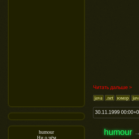
Читать дальше >
java
.net
юмор
jav
30.11.1999 00:00+
humour
humour
Ни о чём