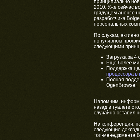
принципиально нов
2010. Уже сейчас 
грядущем анонсе но
разработчика Bolg
персональных комп
По слухам, активно
популярном профиль
следующими принц
Загрузка за 4 
Еще более ми
Поддержка цел
процессора в
Полная подде
OgenBrowse.
Напомним, информа
назад в туалете с
случайно оставил н
На конференции, п
следующие доклады 
топ-менеджмента Bo