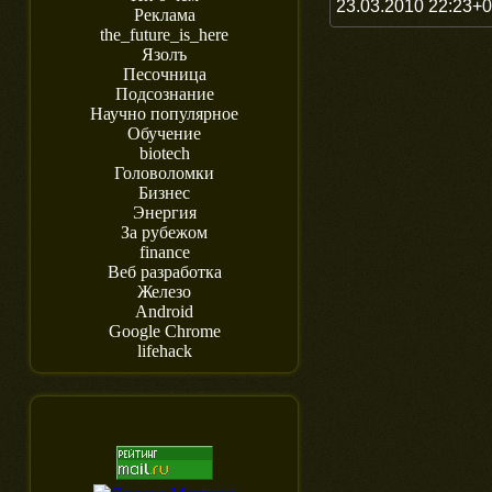
23.03.2010 22:23+
Реклама
the_future_is_here
Язолъ
Песочница
Подсознание
Научно популярное
Обучение
biotech
Головоломки
Бизнес
Энергия
За рубежом
finance
Веб разработка
Железо
Android
Google Chrome
lifehack