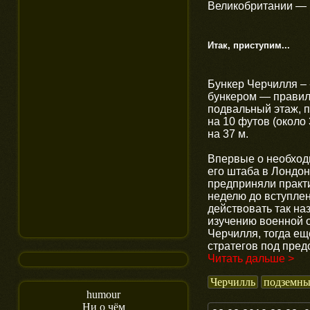
Великобритании — 
Итак, приступим...
Бункер Черчилля – 
бункером — правил
подвальный этаж, 
на 10 футов (около
на 37 м.
Впервые о необходи
его штаба в Лондон
предприняли практи
неделю до вступлен
действовать так на
изучению военной о
Черчилля, тогда ещ
стратегов под пре
Читать дальше >
Черчилль
подземны
humour
Ни о чём