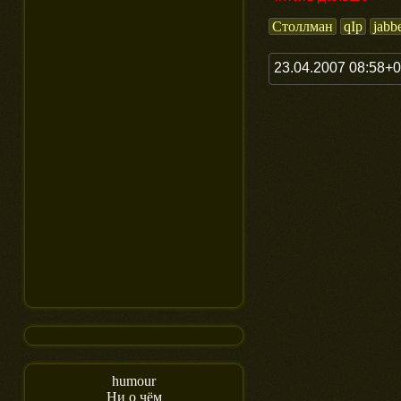
Столлман
qIp
jabb
23.04.2007 08:58+
humour
Ни о чём