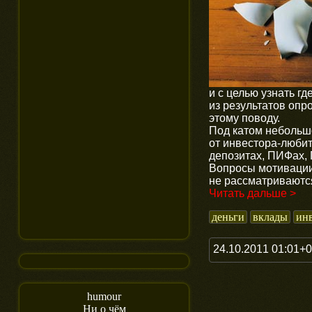
и с целью узнать г
из результатов опро
этому поводу.
Под катом небольш
от инвестора-любит
депозитах, ПИФах,
Вопросы мотивации
не рассматриваютс
Читать дальше >
деньги
вклады
ин
24.10.2011 01:01+
humour
Ни о чём