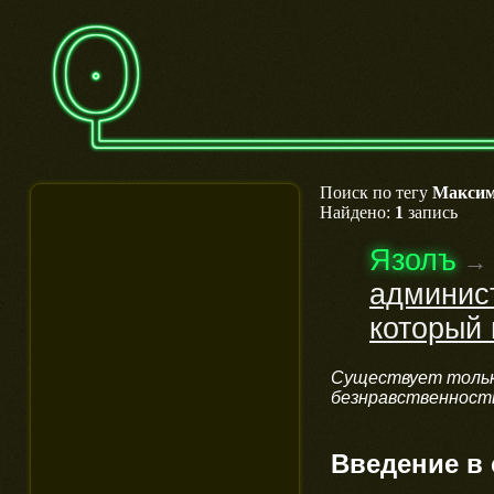
Поиск по тегу
Макси
Найдено:
1
запись
Язолъ
→
админист
который 
Существует тольк
безнравственность
Введение в 