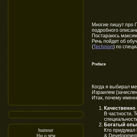
Многие пишут про I
подробного описани
Постараюсь максим
Речь пойдет об обу
(
Technion
) по специ
Preface
Когда я выбирал м
Израилем (зачислен 
Итак, почему имен
Качественно 
В частности, 
специальности 
Богатый опыт
Кто придумал 
humour
& Development
Ни о чём