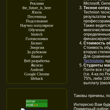
Microsoft, Gene
Реклама
Тесное сотр
the_future_is_here
Technion тесн
Язолъ
результатом 
Песочница
профессорами
Подсознание
Также ведетс
Научно популярное
многочисленн
Обучение
определенные
biotech
финансируютс
Головоломки
Стоимость о
Бизнес
Стоимость обу
Энергия
вторую степен
За рубежом
Для сравнени
finance
Technology
, к
Веб разработка
Студенты ма
Железо
Почти все сту
Android
(т.е. 4-ка по
Google Chrome
75%, либо 100
lifehack
выплату (окол
Таковы причины, по
Интересно Вам буд
Примерный outline: