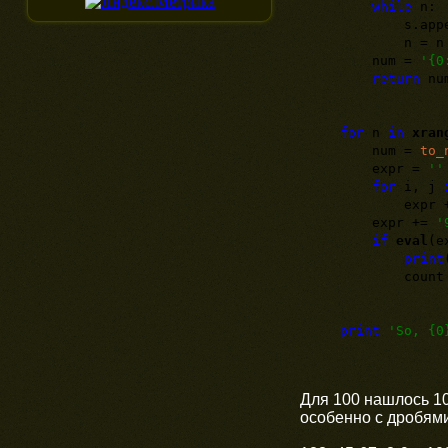
while
n:
s.appen
n = n // 
num =
'{0
return
nu
for
n
in
xran
num =
to_
expr =
''
for
i, j
expr += i
expr +=
'
if
eval
(e
print
count 
print
'So, {0
Для 100 нашлось 10
особенно с дробями