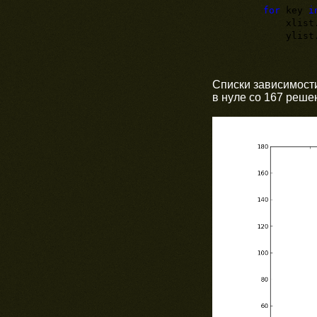
for
key
i
xlist.app
ylist.appe
Списки зависимости 
в нуле со 167 реше