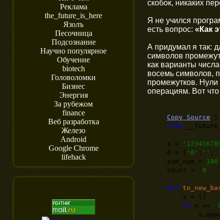
скобок, никаких пе
Реклама
the_future_is_here
Я не учился програ
Язолъ
есть вопрос:
«Как 
Песочница
Подсознание
А придумал я так: 
Научно популярное
символов промежутков
Обучение
как варианты числа
biotech
восемь символов, п
Головоломки
промежутков. Нули
Бизнес
операциям. Вот что
Энергия
За рубежом
finance
Copy Source
Веб разработка
from
__futur
Железо
Android
s =
'12345678
Google Chrome
d = {
'0'
:
''
,
lifehack
sum_num =
100
count =
0
def
to_new_ba
s = []
if
n ==
s.appen