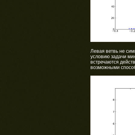
Левая ветвь не сим
условию задачи мин
встречаются дейст
возможными спосо