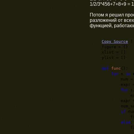
1/2/3*456+7+8+9 = 
Потом я решил про
разложений от всех
функцией, работаю
Copy Source
figure = {}
xlist = []
ylist = []
def
func
():
for
n
in
num = to_
expr 
for
i
expr +=
expr 
num_su
if
nu
figure[
else
:
figure[