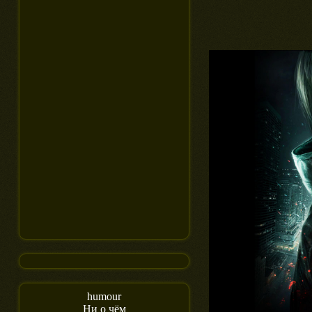
humour
Ни о чём