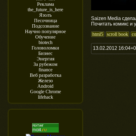
Реклама
the_future_is_here
Язолъ
Saizen Media сдела
Песочница
Почитать комикс и 
Подсознание
Научно популярное
html5
scroll book
c
Обучение
biotech
Головоломки
13.02.2012 16:04+
Бизнес
Энергия
За рубежом
finance
Веб разработка
Железо
Android
Google Chrome
lifehack