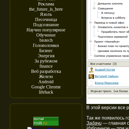
Реклама
the_future_is_here
Язолъ
Песочница
Подсознание
Научно популярное
Обучение
biotech
Головоломки
Бизнес
Энергия
За рубежом
finance
Веб разработка
Железо
Android
Google Chrome
lifehack
В этой версии все 
Так же появилось г
Задачи
— главная с
Избранное
— при на