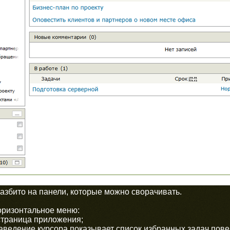
разбито на панели, которые можно сворачивать.
оризонтальное меню:
траница приложения;
ведение курсора показывает список избранных задач пове