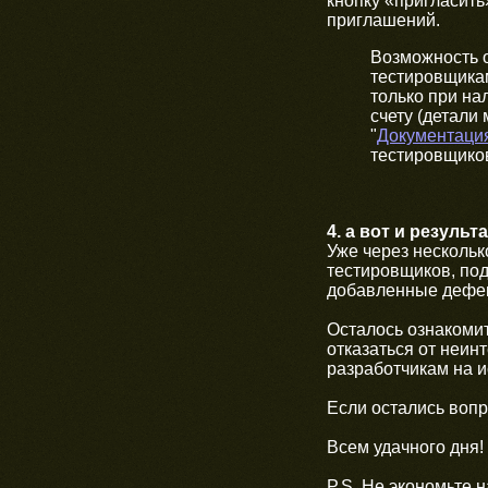
кнопку «пригласить
приглашений.
Возможность 
тестировщикам
только при на
счету (детали
"
Документаци
тестировщиков
4. а вот и результ
Уже через нескольк
тестировщиков, под
добавленные дефе
Осталось ознакомит
отказаться от неин
разработчикам на 
Если остались вопр
Всем удачного дня!
P.S. Не экономьте 