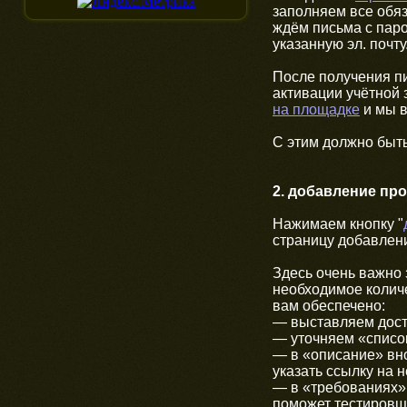
заполняем все обя
ждём письма с пар
указанную эл. почту
После получения п
активации учётной
на площадке
и мы в
С этим должно быть
2. добавление пр
Нажимаем кнопку "
страницу добавлени
Здесь очень важно 
необходимое количе
вам обеспечено:
— выставляем досту
— уточняем «список
— в «описание» вно
указать ссылку на н
— в «требованиях» 
поможет тестировщ