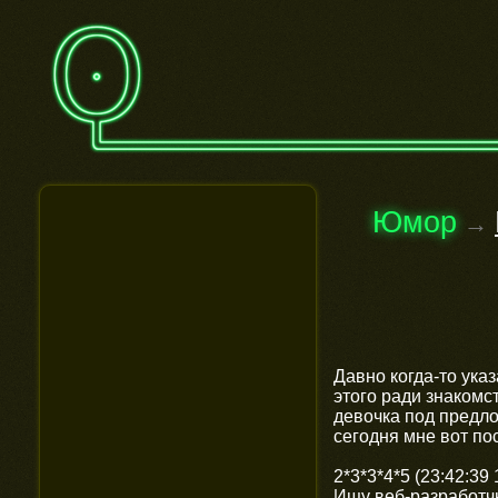
Юмор
→
Давно когда-то указ
этого ради знакомс
девочка под предло
сегодня мне вот по
2*3*3*4*5 (23:42:39 
Ищу веб-разработчк