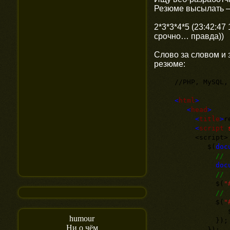
Резюме высылать —
2*3*3*4*5 (23:42:47 
срочно… правда))
Слово за словом и 
резюме:
//PHP, MySQL,
<
html
>
<
head
>
<
title
>
r
<
script
<script>
$(
doc
/
doc
// 
$(
"
//
$(
"
$
humour
});
Ни о чём
});