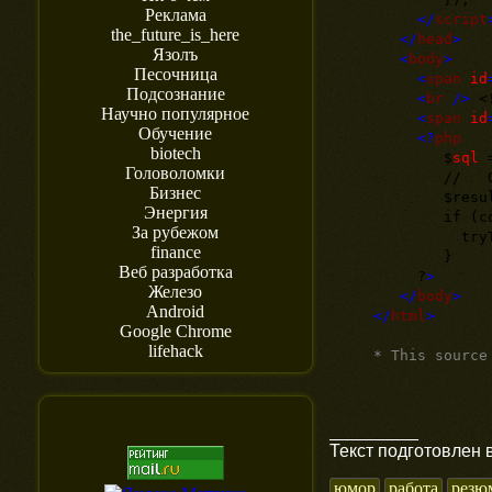
Реклама
</
script
the_future_is_here
</
head
>
Язолъ
<
body
>
Песочница
<
span
id
Подсознание
<
br
/>
<
Научно популярное
<
span
id
Обучение
<?
php
biotech
$
sql
=
Головоломки
// OOP 
Бизнес
$result 
Энергия
if (count(
За рубежом
tryToconta
finance
}
Веб разработка
?
>
Железо
</
body
>
Android
</
html
>
Google Chrome
lifehack
* This source
_________
Текст подготовлен 
юмор
работа
резю