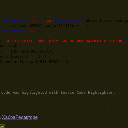
>
="trashbox"
></
div
><
b
id
="ajax_button"
>
Where I can find g
!-- that was xHTML? aaaaa!!!!111one -->
="infobox"
></
span
>
 "
SELECT
EMAIL
FROM
`
pplz
`
WHERE
MAX_PAYMENT_PER_HOUR
>
? ok
= $db-
>
execSQL($sql);
$result) == 1) {
ct($result[0]['EMAIL']);
 code was highlighted with
Source Code Highlighter
.
в
ХабраРедакторе
ме