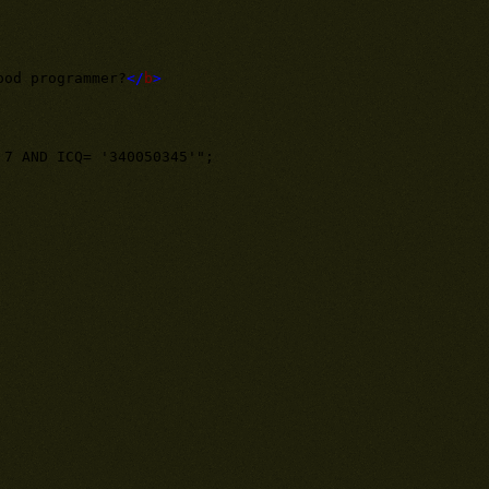
ood programmer?
</
b
>
7 AND ICQ= '340050345'";