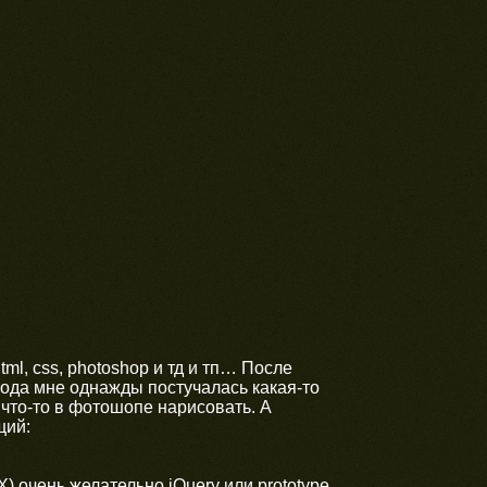
tml, css, photoshop и тд и тп… После
года мне однажды постучалась какая-то
 что-то в фотошопе нарисовать. А
щий:
 очень желательно jQuery или prototype.