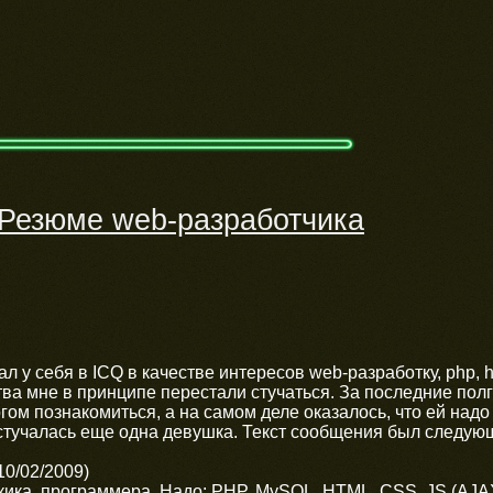
Резюме web-разработчика
ал у себя в ICQ в качестве интересов web-разработку, php, h
тва мне в принципе перестали стучаться. За последние пол
гом познакомиться, а на самом деле оказалось, что ей надо
стучалась еще одна девушка. Текст сообщения был следую
10/02/2009)
ика, программера. Надо: PHP, MySQL, HTML, CSS, JS (AJAX)