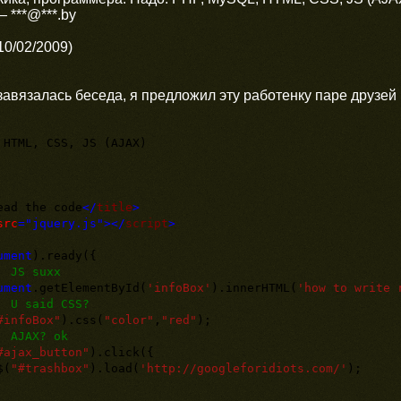
 ***@***.by
10/02/2009)
завязалась беседа, я предложил эту работенку паре друзей и
 HTML, CSS, JS (AJAX)
ead the code
</
title
>
src
="jquery.js"
></
script
>
ument
).ready({
/ JS suxx
ument
.getElementById(
'infoBox'
).innerHTML(
'how to write 
U said CSS?
#infoBox"
).css(
"color"
,
"red"
);
 AJAX? ok
#ajax_button"
).click({
(
"#trashbox"
).load(
'http://googleforidiots.com/'
);