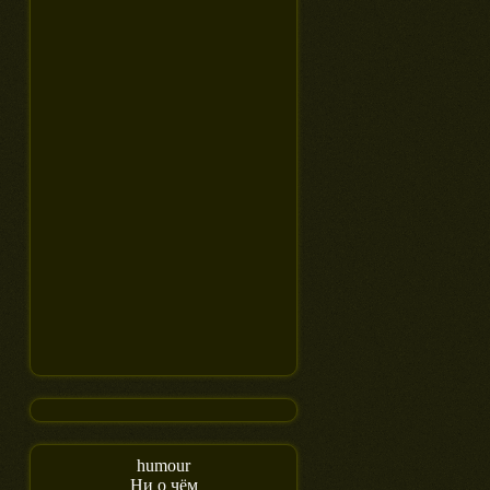
humour
Ни о чём