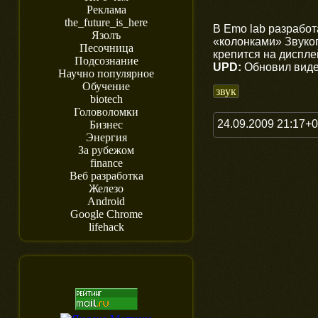
Реклама
the_future_is_here
В Emo lab разрабо
Язолъ
«колонками»
Звуко
Песочница
крепится на диспле
Подсознание
UPD:
Обновил вид
Научно популярное
Обучение
звук
biotech
Головоломки
24.09.2009 21:17+
Бизнес
Энергия
За рубежом
finance
Веб разработка
Железо
Android
Google Chrome
lifehack