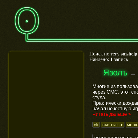
Поиск по тегу
smshelp
Найдено:
1
запись
Язолъ
→
Многие из пользова
через СМС, этот сп
стула.
Практически дожда
начал нечестную и
Читать дальше >
vk
вконтакте
моше