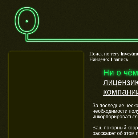
Поиск по тегу
investm
Найдено:
1
запись
Ни о чё
лицензи
компании
За последние неско
необходимости пол
инкорпорироваться
Ваш покорный корр
расскажет об этом 