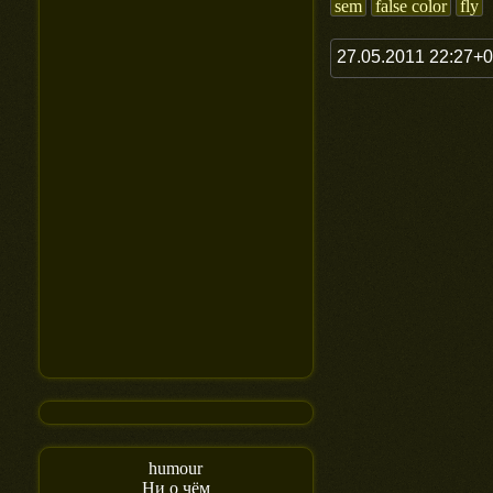
sem
false color
fly
27.05.2011 22:27+
humour
Ни о чём