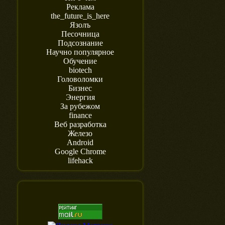
Реклама
the_future_is_here
Язолъ
Песочница
Подсознание
Научно популярное
Обучение
biotech
Головоломки
Бизнес
Энергия
За рубежом
finance
Веб разработка
Железо
Android
Google Chrome
lifehack