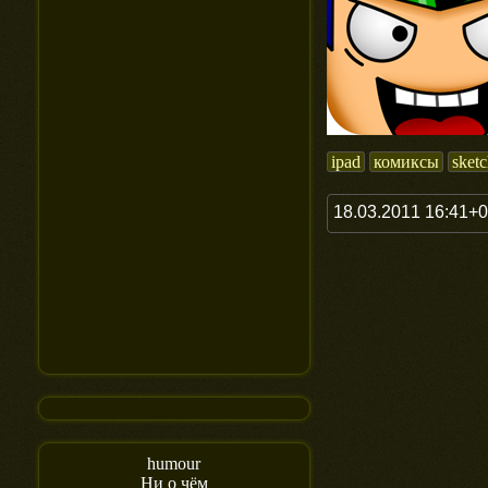
ipad
комиксы
sket
18.03.2011 16:41+
humour
Ни о чём