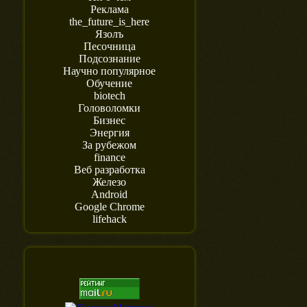
Реклама
the_future_is_here
Язолъ
Песочница
Подсознание
Научно популярное
Обучение
biotech
Головоломки
Бизнес
Энергия
За рубежом
finance
Веб разработка
Железо
Android
Google Chrome
lifehack