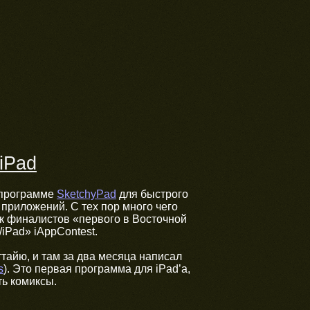
iPad
 программе
SketchyPad
для быстрого
приложений. С тех пор много чего
к финалистов «первого в Восточной
iPad» iAppContest.
ттайю, и там за два месяца написал
s
). Это первая программа для iPad’а,
ь комиксы.