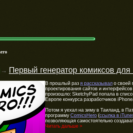
hero
Первый генератор комиксов для 
→
В прошлый раз
я рассказывал
о своей
проектирования сайтов и интерфейсов 
произошло: SketchyPad попала в списо
Европе конкурса разработчиков iPhone/
Потом я уехал на зиму в Таиланд, в Па
программу
ComicsHero
(
ссылка в iTune
позволяющая самостоятельно создават
Читать дальше >