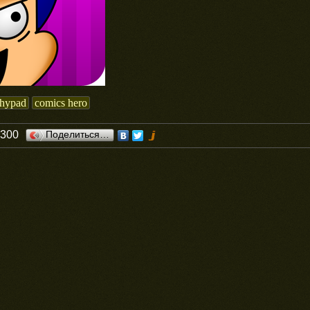
chypad
comics hero
0300
Поделиться…