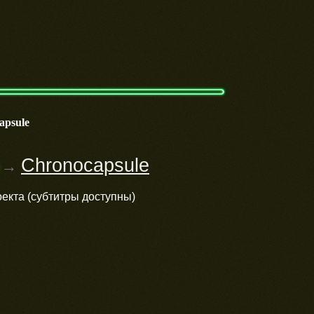
apsule
Chronocapsule
→
оекта (субтитры доступны)