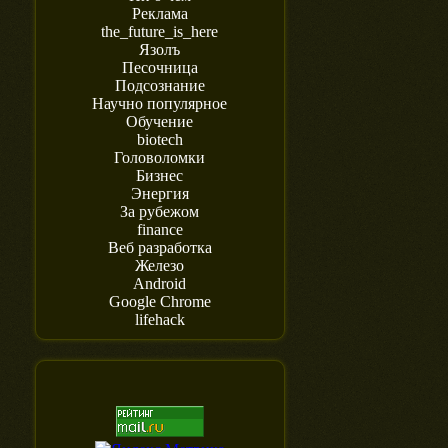
Реклама
the_future_is_here
Язолъ
Песочница
Подсознание
Научно популярное
Обучение
biotech
Головоломки
Бизнес
Энергия
За рубежом
finance
Веб разработка
Железо
Android
Google Chrome
lifehack