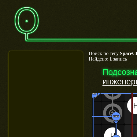
Поиск по тегу
SpaceC
Найдено:
1
запись
Подсозн
инженерн