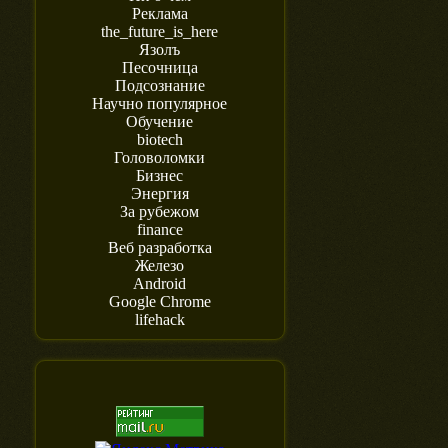
Реклама
the_future_is_here
Язолъ
Песочница
Подсознание
Научно популярное
Обучение
biotech
Головоломки
Бизнес
Энергия
За рубежом
finance
Веб разработка
Железо
Android
Google Chrome
lifehack