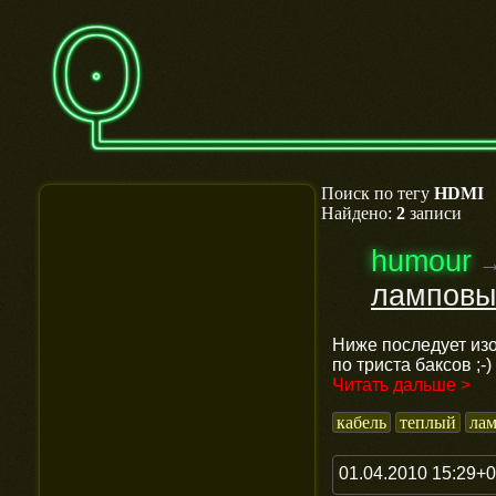
Поиск по тегу
HDMI
Найдено:
2
записи
humour
ламповы
Ниже последует изо
по триста баксов ;-)
Читать дальше >
кабель
теплый
ла
01.04.2010 15:29+