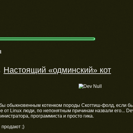
l
Настоящий «одминский» кот
→
бы обыкновенным котенком породы Скоттиш-фолд, если бы 
 от Linux люди, по непонятным причинам назвали его... Dev
инистратора, программиста и просто гика.
 продают ;)