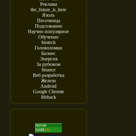
Реклама
the_future_is_here
Язолъ
Песочница
Подсознание
Научно популярное
Обучение
biotech
Головоломки
Бизнес
Энергия
За рубежом
finance
Веб разработка
Железо
Android
Google Chrome
lifehack