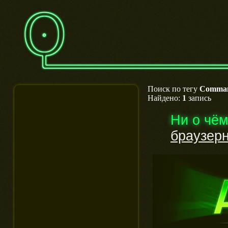
Поиск по тегу
Comman
Найдено:
1
запись
Ни о чё
браузер