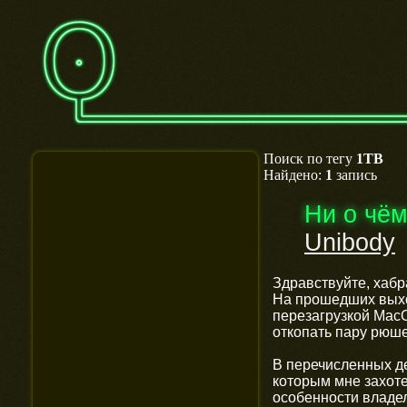
Поиск по тегу
1TB
Найдено:
1
запись
Ни о чё
Unibody
Здравствуйте, хаб
На прошедших выхо
перезагрузкой Mac
откопать пару рюше
В перечисленных де
которым мне захоте
особенности владел