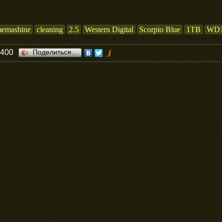
memashine
cleaning
2.5
Western Digital
Scorpio Blue
1TB
WD
0400
Поделиться…