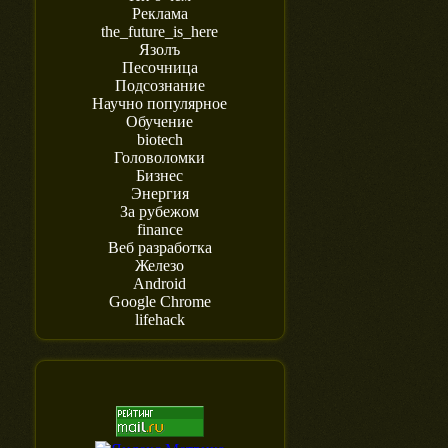
Реклама
the_future_is_here
Язолъ
Песочница
Подсознание
Научно популярное
Обучение
biotech
Головоломки
Бизнес
Энергия
За рубежом
finance
Веб разработка
Железо
Android
Google Chrome
lifehack