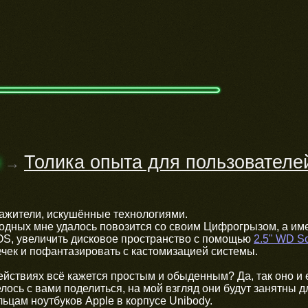
м
Толика опыта для пользовател
→
ражители, искушённые технологиями.
дных мне удалось повозится со своим Цифрогрызом, а имен
OS, увеличить дисковое пространство с помощью
2.5" WD S
чек и пофантазировать с кастомизацией системы.
йствиях всё кажется простым и обыденным? Да, так оно и 
лось с вами поделиться, на мой взгляд они будут занятны 
ьцам ноутбуков Apple в корпусе Unibody.