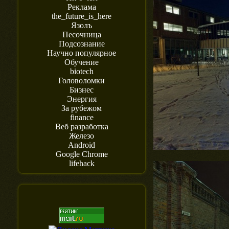
Реклама
the_future_is_here
Язолъ
Песочница
Подсознание
Научно популярное
Обучение
biotech
Головоломки
Бизнес
Энергия
За рубежом
finance
Веб разработка
Железо
Android
Google Chrome
lifehack