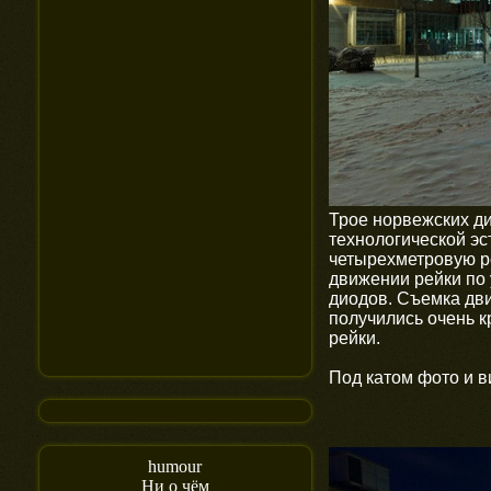
Трое норвежских д
технологической эс
четырехметровую ре
движении рейки по 
диодов. Съемка дв
получились очень к
рейки.
Под катом фото и 
humour
Ни о чём