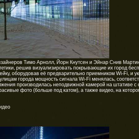
изайнеров Тимо Арнолл, Йорн Кнутсен и Эйнар Снив Марти
тетики, решив визуализировать покрывающие их город бес
йку, оборудовав её предварительно приемником Wi-Fi, и у
улицам города мощность сигнала Wi-Fi менялась, соответс
ижения производилась неподвижной камерой на штативе с 
расивые фото (больше под катом), а также видео, на котор
видео