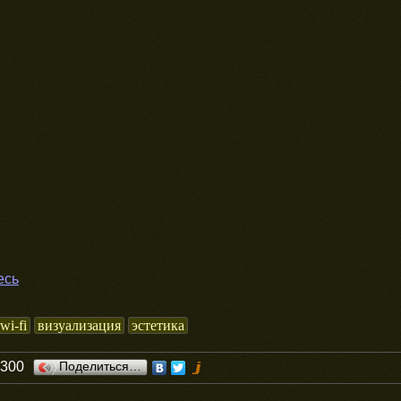
есь
wi-fi
визуализация
эстетика
0300
Поделиться…