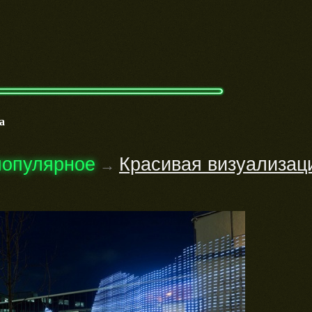
а
популярное
Красивая визуализаци
→