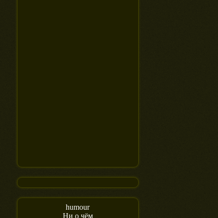
humour
Ни о чём