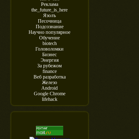
Реклама
the_future_is_here
Язолъ
Песочница
Подсознание
Научно популярное
Обучение
biotech
Головоломки
Бизнес
Энергия
За рубежом
finance
Веб разработка
Железо
Android
Google Chrome
lifehack