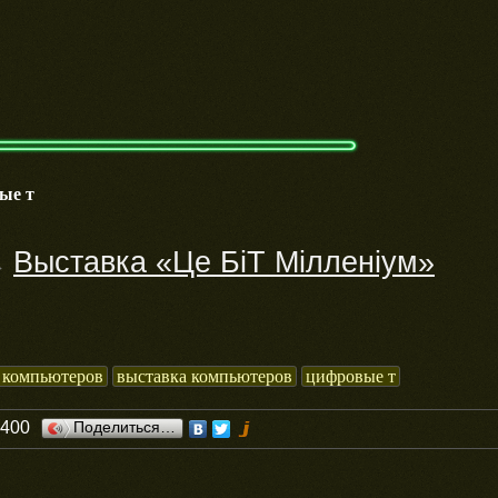
ые т
Выставка «Це БiT Мiлленiум»
→
 компьютеров
выставка компьютеров
цифровые т
0400
Поделиться…