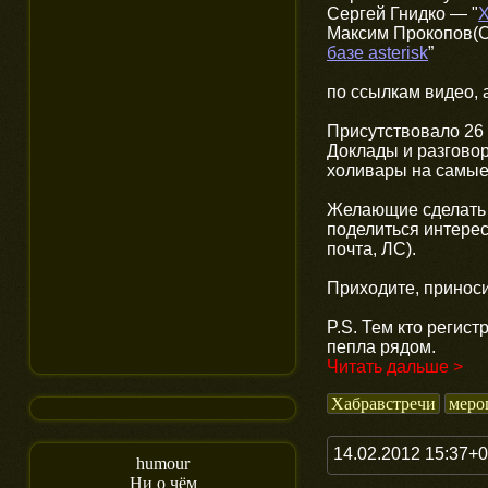
Сергей Гнидко — "
Х
Максим Прокопов(C
базе asterisk
”
по ссылкам видео,
Присутствовало 26 
Доклады и разговор
холивары на самые
Желающие сделать д
поделиться интерес
почта, ЛС).
Приходите, принос
P.S. Тем кто регис
пепла рядом.
Читать дальше >
Хабравстречи
меро
14.02.2012 15:37+
humour
Ни о чём