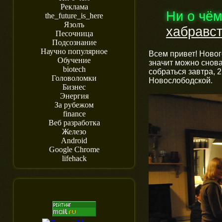
Реклама
Ни о чё
the_future_is_here
Язолъ
хабравс
Песочница
Подсознание
Научно популярное
Всем привет! Новог
Обучение
значит можно снова
biotech
собраться завтра, 
Головоломки
Новослободской.
Бизнес
Энергия
За рубежом
finance
Веб разработка
Железо
Android
Google Chrome
lifehack