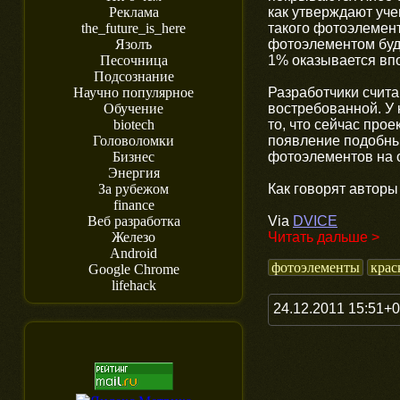
как утверждают уче
Реклама
такого фотоэлемент
the_future_is_here
фотоэлементом буде
Язолъ
1% оказывается вп
Песочница
Подсознание
Разработчики счита
Научно популярное
востребованной. У 
Обучение
то, что сейчас про
biotech
появление подобны
Головоломки
фотоэлементов на о
Бизнес
Энергия
Как говорят авторы
За рубежом
finance
Via
DVICE
Веб разработка
Читать дальше >
Железо
Android
фотоэлементы
крас
Google Chrome
lifehack
24.12.2011 15:51+