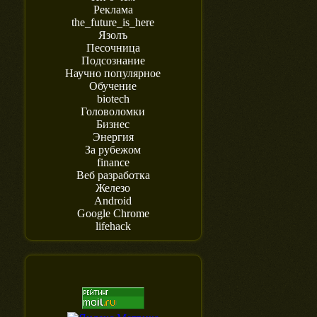
Реклама
the_future_is_here
Язолъ
Песочница
Подсознание
Научно популярное
Обучение
biotech
Головоломки
Бизнес
Энергия
За рубежом
finance
Веб разработка
Железо
Android
Google Chrome
lifehack