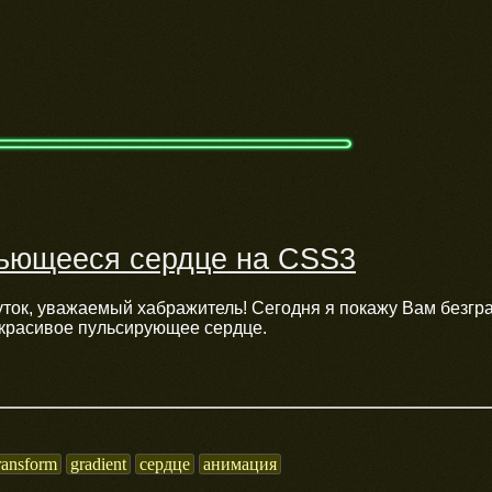
ьющееся сердце на CSS3
уток, уважаемый хабражитель! Сегодня я покажу Вам безгр
 красивое пульсирующее сердце.
ransform
gradient
сердце
анимация