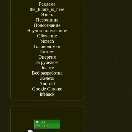
Реклама
the_future_is_here
Язолъ
Песочница
Подсознание
Научно популярное
Обучение
biotech
Головоломки
Бизнес
Энергия
За рубежом
finance
Веб разработка
Железо
Android
Google Chrome
lifehack