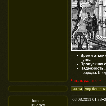
Время отклик
нужна.
Пропускная 
Надежность.
природы. В ид
Читать дальше >
задача
мир без элек
03.08.2011 01:28+
humour
Ни о чём