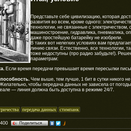
Представьте себе цивилизацию, которая дос
развития во всем, кроме одного: электричеств
технологии, не связанные с электричеством, 
машиностроение, гидравлика, пневматика, опт
даже простейшую батарейку не изобрели.
В таких вот нелегких условиях вам предлага
линию связи. Естественно, все технологии, т
тоже недоступны (про радио забудьте!). Реш
параметрам:
а.
Если время передачи превышает время пересылки письм
способность.
Чем выше, тем лучше, 1 бит в сутки никого не 
Желательно, чтобы передача данных не зависела от погоды,
еале — линия должна быть доступна в режиме 24/7.
тричества
передача данных
стимпанк
0400
Поделиться…