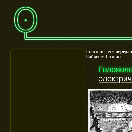
Поиск по тегу
переда
Найдено:
1
запись
Головол
электрич