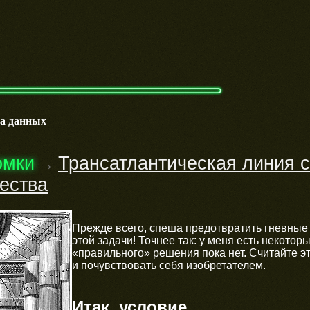
ча данных
омки
Трансатлантическая линия с
→
ества
Прежде всего, спеша предотвратить гневные 
этой задачи! Точнее так: у меня есть некоторы
«правильного» решения пока нет. Считайте э
и почувствовать себя изобретателем.
Итак, условие