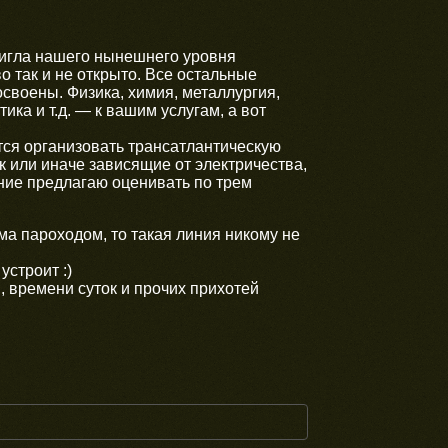
тигла нашего нынешнего уровня
о так и не открыто. Все остальные
освоены. Физика, химия, металлургия,
ика и т.д. — к вашим услугам, а вот
ется организовать трансатлантическую
ак или иначе зависящие от электричества,
ение предлагаю оценивать по трем
а пароходом, то такая линия никому не
устроит :)
 времени суток и прочих прихотей