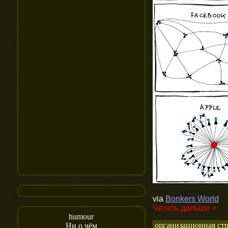
via
Bonkers World
Читать дальше >
humour
организационная ст
Ни о чём