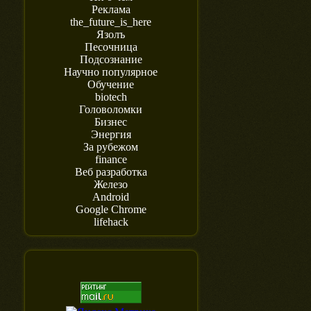
Реклама
the_future_is_here
Язолъ
Песочница
Подсознание
Научно популярное
Обучение
biotech
Головоломки
Бизнес
Энергия
За рубежом
finance
Веб разработка
Железо
Android
Google Chrome
lifehack