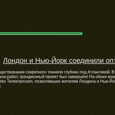
Лондон и Нью-Йорк соединили оп
→
уществовании секретного тоннеля глубоко под Атлантикой. В
ала работ, грандиозный проект был завершён! На обоих ко
тво Телектроскоп, позволившее жителям Лондона и Нью-Йо
.