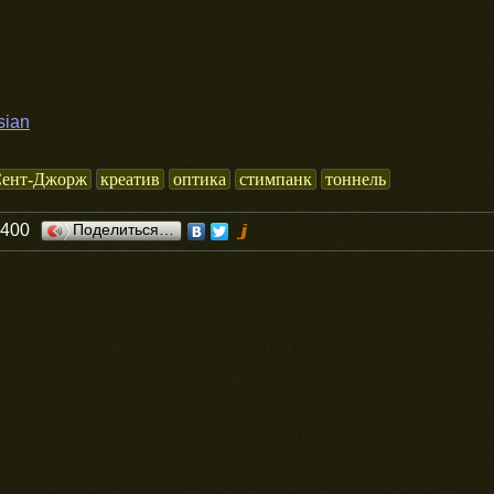
sian
Сент-Джорж
креатив
оптика
стимпанк
тоннель
0400
Поделиться…