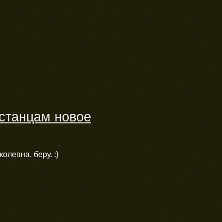
встанцам новое
олепна, беру. :)