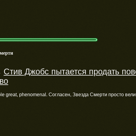
смерти
Стив Джобс пытается продать по
→
во
le great, phenomenal. Согласен, Звезда Смерти просто велик