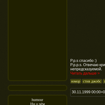
P.p.s спасибо :)
P.p.p.s. Отвечаю кр
непредсказуемой.
Читать дальше >
юмор
стив джобс
30.11.1999 00:00+
humour
Ни о чём