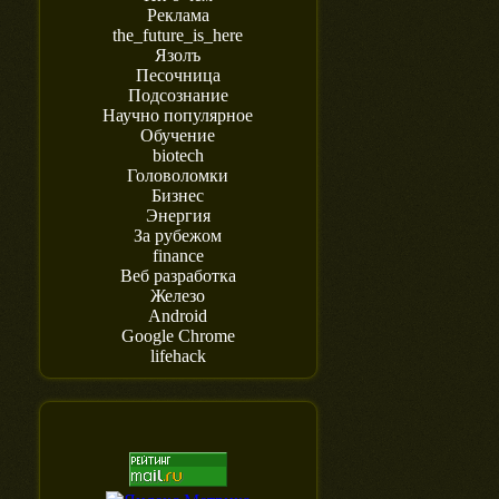
Реклама
the_future_is_here
Язолъ
Песочница
Подсознание
Научно популярное
Обучение
biotech
Головоломки
Бизнес
Энергия
За рубежом
finance
Веб разработка
Железо
Android
Google Chrome
lifehack