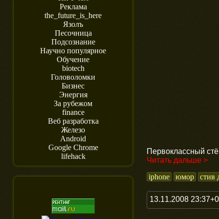
Реклама
the_future_is_here
Язолъ
Песочница
Подсознание
Научно популярное
Обучение
biotech
Головоломки
Бизнес
Энергия
За рубежом
finance
Веб разработка
Железо
Android
Google Chrome
Первоклассный стё
lifehack
Читать дальше >
iphone
юмор
стив 
13.11.2008 23:37+