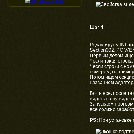
Шаг 4
Редактируем INF ф
Section002, PCI
Первым делом ищем
* eсли такая строк
* eсли строки с н
номером, например
Потом ищем секцию 
названием адаптер
Вот и все, после т
видеть нашу видеока
Запускаем программ
все должно заработ
PS:
При установке 