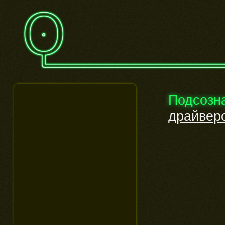
Подсозн
драйверо