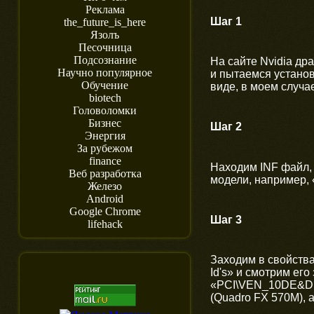
Реклама
Шаг 1
the_future_is_here
Язолъ
Песочница
Подсознание
На сайте Nvidia д
Научно популярное
и пытаемся устано
Обучение
виде, в моем случае
biotech
Головоломки
Бизнес
Шаг 2
Энергия
За рубежом
finance
Находим INF файл, 
Веб разработка
модели, например,
Железо
Android
Google Chrome
Шаг 3
lifehack
Заходим в свойства
Id's» и смотрим его
«PCI\VEN_10DE&D
(Quadro FX 570M), 