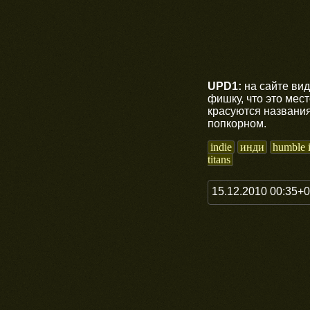
UPD1:
на сайте ви
фишку, что это мес
красуются названия
попкорном.
indie
инди
humble 
titans
15.12.2010 00:35+