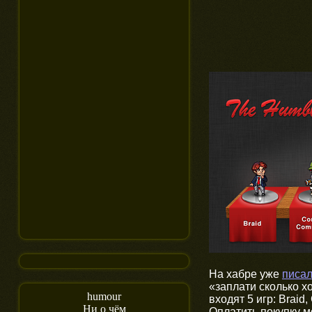
На хабре уже
писа
«заплати сколько 
humour
входят 5 игр: Braid
Ни о чём
Оплатить покупку м