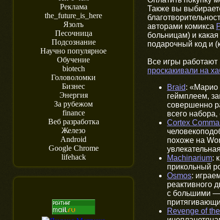
Реклама
Также вы выбираете
the_future_is_here
благотворительност
Язолъ
авторами комикса
Песочница
больницам) и какая
Подсознание
подарочный код и (
Научно популярное
Обучение
Все игры работают 
biotech
проскакивали на х
Головоломки
Бизнес
Braid
: «Марио
Энергия
геймплеем, з
За рубежом
совершенно ра
finance
всего набора,
Веб разработка
Cortex Comma
Железо
человекоподо
Android
похоже на Wor
Google Chrome
увлекательная
lifehack
Machinarium
: 
прикольный ро
Osmos
: играе
реактивного 
с большими — 
притягивающи
Revenge of the
инопланетяна