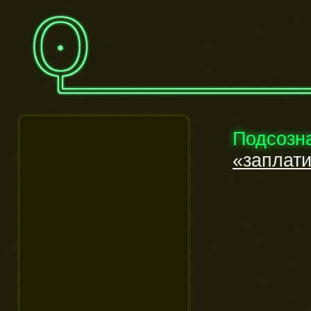
Подсозн
«заплати