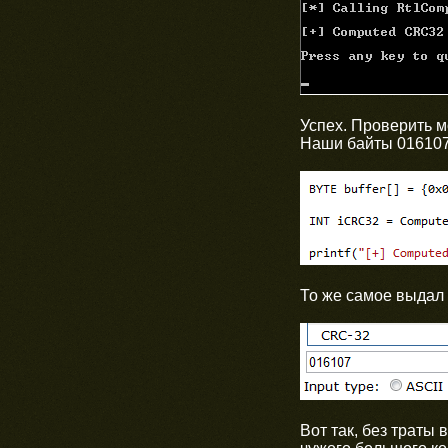
Успех. Проверить 
Наши байты 016107
То же самое выдал
Вот так, без траты