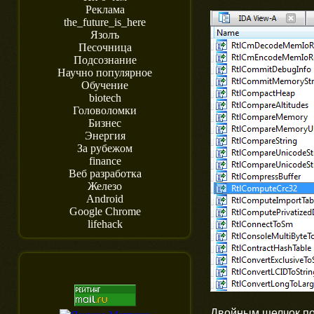
Реклама
the_future_is_here
Язолъ
Песочница
Подсознание
Научно популярное
Обучение
biotech
Головоломки
Бизнес
Энергия
За рубежом
finance
Веб разработка
Железо
Android
Google Chrome
lifehack
Двойным щелчок по