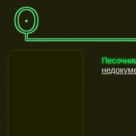
Песочни
недокум