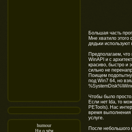
Большая часть прог
Мне хватило этого 
дядьки используют 
Предполагаем, что 
WinAPI и с архитек
красиво, быстро и 
сильно не перенапря
Поищем подопытную 
под Win7 64, но вз
%SystemDisk%\Windo
Чтобы было просто,
Если нет Ida, то 
PETools). Нас интер
время выполнения 
услуге.
humour
После небольшого 
Ни о чём