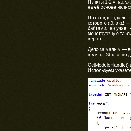
Пункты 1-2 у нас у
на её основе напи
По псевдокоду легк
которого
a3
, а
а1
— 
байтами, получает 
монструозную табли
верно.
Дело за малым — в
в Visual Studio, но
GetModuleHandle() 
Используем указат