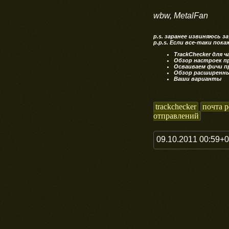
wbw, MetalFan
p.s. заранее извиняюсь з
p.p.s. Если все-таки по
TrackChecker для ч
Обзор настроек п
Осваиваем фичи п
Обзор расширенны
Ваши варианты
trackchecker
почта 
отправлений
09.10.2011 00:59+