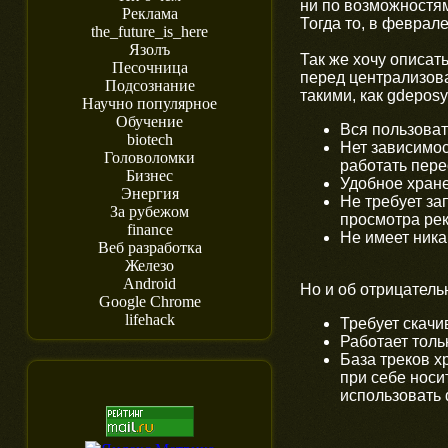
ни по возможностя
Реклама
Тогда то, в феврал
the_future_is_here
Язолъ
Так же хочу описа
Песочница
перед централизов
Подсознание
такими, как gdeposyl
Научно популярное
Обучение
Вся пользоват
biotech
Нет зависимос
Головоломки
работать пере
Бизнес
Удобное хране
Энергия
Не требует за
За рубежом
просмотра ре
finance
Не имеет ника
Веб разработка
Железо
Android
Но и об отрицатель
Google Chrome
lifehack
Требует скачи
Работает тольк
База треков х
при себе носи
использовать 