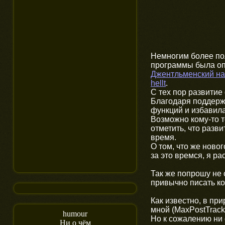
Немногим более пол
программы была оп
Джентльменский наб
hellt
.
С тех пор развити
Благодаря поддерж
функций и избавила
Возможно кому-то т
отметить, что разв
время.
О том, что же ново
за это времся, я ра
Так же попрошу не 
привычно писать ко
Как известно, в пр
мной (MaxPostTrack
humour
Но к сожалению ни 
Ни о чём