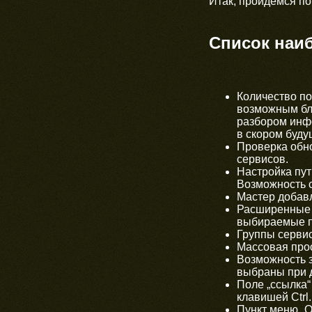
Итак, пройдемся п
Список наи
Количество п
возможным бл
разбором инфо
в скором буду
Проверка обн
сервисов.
Настройка пу
Возможность 
Мастер добавл
Расширенные н
выбираемые п
Группы серви
Массовая прос
Возможность з
выбраны при д
Поле „ссылка“
клавишей Ctrl.
Пункт меню „О