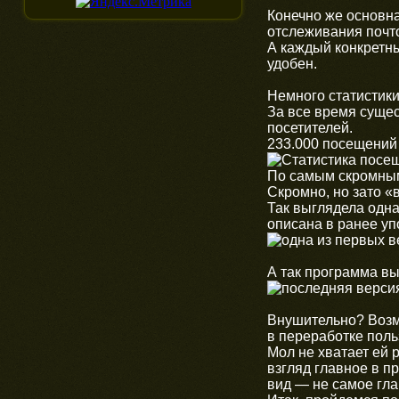
Конечно же основна
отслеживания почт
А каждый конкретны
удобен.
Немного статистики
За все время суще
посетителей.
233.000 посещений 
По самым скромным 
Скромно, но зато «
Так выглядела одна
описана в ранее уп
А так программа вы
Внушительно? Возм
в переработке пол
Мол не хватает ей
взгляд главное в п
вид — не самое гла