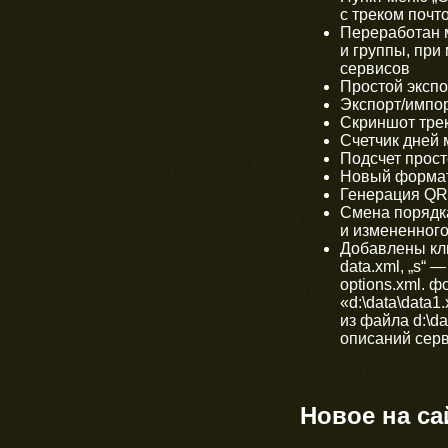
с треком почт
Переработан м
и группы, при
сервисов
Простой экспо
Экспорт/импор
Скриншот трек
Счетчик дней 
Подсчет прост
Новый формат
Генерация QR-
Смена порядка
и измененного
Добавлены клю
data.xml, „s“
options.xml. ф
«d:\data\data1
из файла d:\da
описаний серв
Новое на с