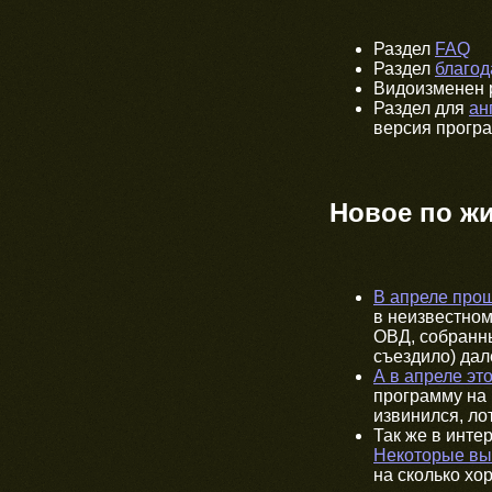
Раздел
FAQ
Раздел
благод
Видоизменен 
Раздел для
ан
версия прог
Новое по ж
В апреле про
в неизвестном
ОВД, собранны
съездило) дал
А в апреле это
программу на 
извинился, лот
Так же в инте
Некоторые вы
на сколько х