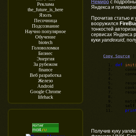
Немиро
с подробны
Реклама
Яндекса и примерам
the_future_is_here
Язолъ
Прочитав статью и 
Песочница
вооружился
FireBu
Подсознание
тонкостей авториза
Научно популярное
сервисах Яндекса р
Обучение
куки
yandexuid
, по
biotech
Головоломки
Бизнес
Copy Source
Энергия
За рубежом
def
init
connec
finance
connect
Веб разработка
Железо
respons
Android
cookies
Google Chrome
respon
lifehack
matc
self
prin
Получив куку
yande