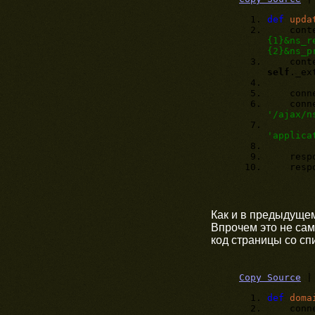
def
upda
conte
{1}&ns_r
{2}&ns_p
content
self
._ex
connec
connect
'/ajax/n
'applica
respons
respon
Как и в предыдущем
Впрочем это не са
код страницы со сп
Copy Source
def
doma
connec