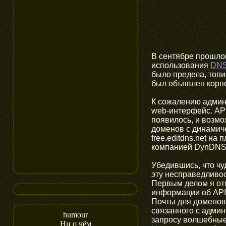
В сентябре прошлог
использования
DNS
было предела, топ
был объявлен корп
К сожалению админ
web-интерфейс. API
появилось, и возмо
доменов с динамиче
free.editdns.net на
компанией DynDNS
Убедившись, что чуд
эту несправедливо
Первым делом я отп
информации об API
Почты для доменов.
связанного с админ
humour
запросу волшебные с
Ни о чём