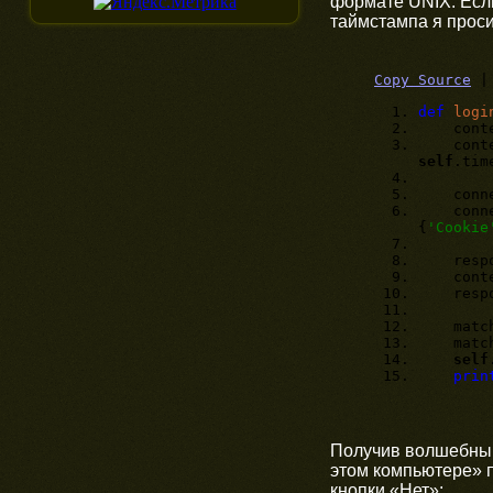
формате UNIX. Есл
таймстампа я проси
Copy Source
def
logi
conte
content
self
.tim
connec
connect
{
'Cookie
respons
content
respon
matc
matc
self
prin
Получив волшебный 
этом компьютере» 
кнопки «Нет»: