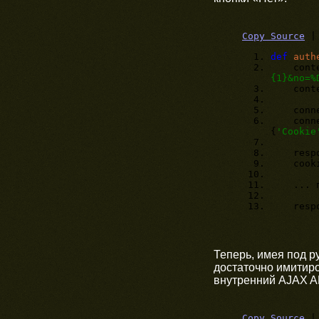
Copy Source
def
auth
conte
{1}&no=%
content
connec
connect
{
'Cookie
respons
cookies
... пар
respon
Теперь, имея под р
достаточно имитир
внутренний AJAX A
Copy Source