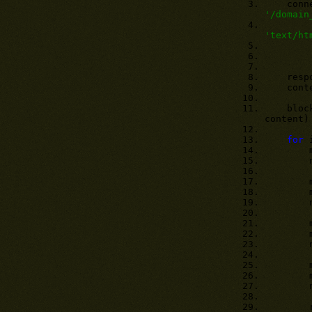
connect
'/domain
'text/ht
respons
content
bloc
content)
for
i
mat
ns_rec
mat
mat
ns_sub
mat
mat
ns_rec
mat
mat
ns_con
reco