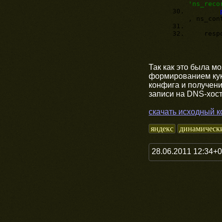
'ns_reco
, ns_con
respon
Так как это была мо
формированием кук.
конфига и получени
записи на DNS-хост
скачать исходный к
яндекс
динамически
28.06.2011 12:34+