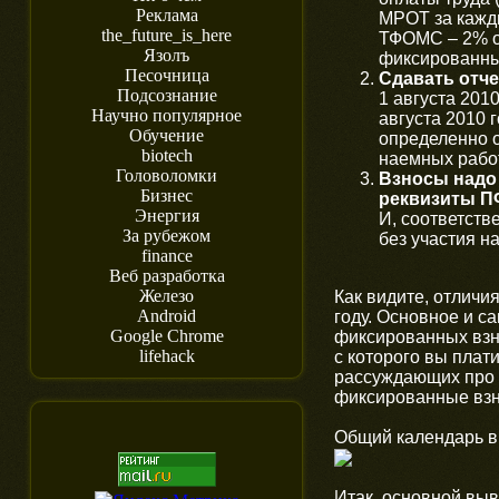
Реклама
МРОТ за кажд
the_future_is_here
ТФОМС – 2% от
Язолъ
фиксированны
Песочница
Сдавать отче
Подсознание
1 августа 201
Научно популярное
августа 2010 
Обучение
определенно о
biotech
наемных работ
Головоломки
Взносы надо 
Бизнес
реквизиты П
Энергия
И, соответств
За рубежом
без участия н
finance
Веб разработка
Железо
Как видите, отличи
Android
году. Основное и с
Google Chrome
фиксированных взн
lifehack
с которого вы плат
рассуждающих про 
фиксированные взно
Общий календарь вы
Итак, основной выв