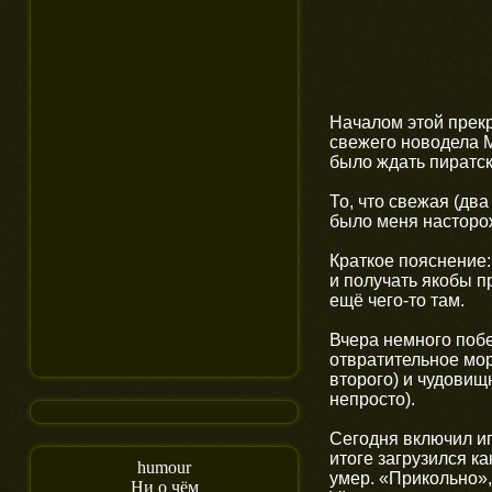
Началом этой прек
свежего новодела M
было ждать пиратск
То, что свежая (дв
было меня насторож
Краткое пояснение:
и получать якобы 
ещё чего-то там.
Вчера немного поб
отвратительное мор
второго) и чудови
непросто).
Сегодня включил иг
итоге загрузился ка
humour
умер. «Прикольно»,
Ни о чём