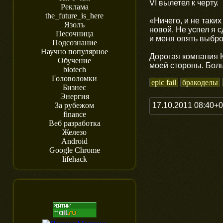
VI вылетел к черту.
Реклама
the_future_is_here
«Ничего, и не таки
Язолъ
новой. Не успел я 
Песочница
и меня опять выбро
Подсознание
Научно популярное
Дорогая компания Ю
Обучение
моей стороны. Больш
biotech
Головоломки
epic fail
бракоделы
Бизнес
Энергия
17.10.2011 08:40+
За рубежом
finance
Веб разработка
Железо
Android
Google Chrome
lifehack