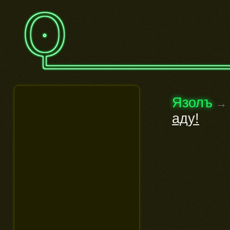
Язолъ
→
аду!