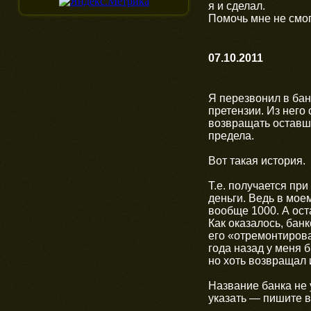
я и сделал.
Помочь мне не смог
07.10.2011
Я перезвонил в бан
претензии. Из него
возвращать оставш
предела.
Вот такая история.
Т.е. получается пр
деньги. Ведь в моем
вообще 1000. А ост
Как оказалось, банк
его «отремонтирова
года назад у меня 
но хоть возвращал 
Название банка не 
указать — пишите в