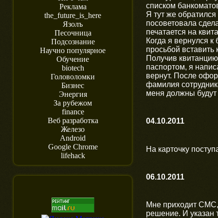
списком банкоматов
Реклама
Я тут же обратился
the_future_is_here
посоветовала сдела
Язолъ
печатается на квита
Песочница
Когда я вернулся к
Подсознание
просьбой вставить к
Научно популярное
Получив квитанцию 
Обучение
паспортом, я напис
biotech
вернут. После офор
Головоломки
фамилия сотрудника
Бизнес
меня должны будут
Энергия
За рубежом
finance
Веб разработка
04.10.2011
Железо
Android
Google Chrome
На карточку поступ
lifehack
06.10.2011
Мне приходит СМС, 
решение. И указан 