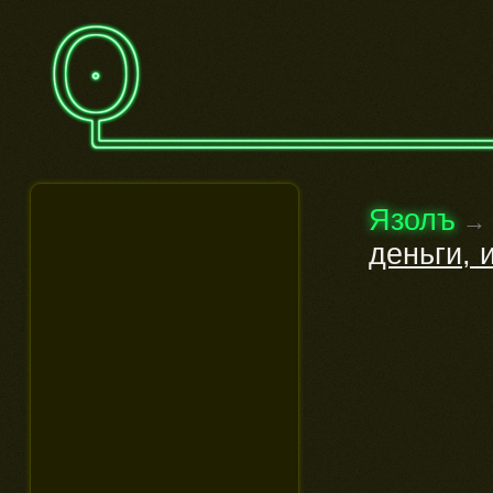
Язолъ
→
деньги, 