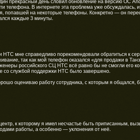
дин прекрасный день словил обновление на версию ОС Andro
и телефона. В интернете эта проблема уже обсуждалась, и
, попавшей на некоторые телефоны. Конкретно — он перест
жался каждые 3 минуты.
и HTC мне справедливо порекомендовали обратиться к серв
ивание, так как мой телефон оказался «для продажи в Танз
женеры российского СЦ HTC всё равно бы не смогли его ко
е со службой поддержки HTC было завершено.
орошо оцениваю работу сотрудника, с которым я общался,
центр, к которому я имел несчастье быть приписанным, вы
одами работы, а особенно — уклонения от неё.