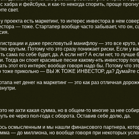
 хабра и фейсбука, и как-то некогда спорить, проще прогну
те свет.
и у проекта есть маркетинг, то интерес инвестора в нем со
естора — тоже. Стартапер вообще часто забывает, что он,
сия.
регистрации и даже пресловутый манифлоу — это все круто, 
тко крутым. Потому что это сразу понижает риски. Если у в
ь сама по себе будет, да. А если нет? А если нет, то лучше
. Тогда он споет красивые песни какому-нть инвестору по
ть этот его интерес вообще говоря надо бы. Потому что эт
что тоже прикольно — ВЫ Ж ТОЖЕ ИНВЕСТОР, да? Думайте 
артапа нет денег на маркетинг — это как раз отличная дорож
внутри.
то не ахти какая сумма, но в общем-то многие за нее соби
уть ее через пол-года с оборота. Оставив себе долю, да.
лось осмысленным и мы нашли финансового партнера, котор
мма — до миллиона, но вообще говоря при некоторых услови