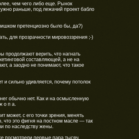
олее, чем чего либо еще. Рынок
 нужно раньше, под лежачий проект бабло
слишком претенциозно было бы, да?)
ть, для прозрачности мировоззрения ;-)
ры продолжают верить, что нагнать
аркетинговой составляющей, а не на
т, а заодно не понимают, что такое
т и сильно удивляется, почему потолок
нег обычно нет. Как и на осмысленную
 о п а.
т может, с его точки зрения, менять
то, что это фигня на постном масле — так
ни по наследству жены.
аже посмотрели первые пара тысяч