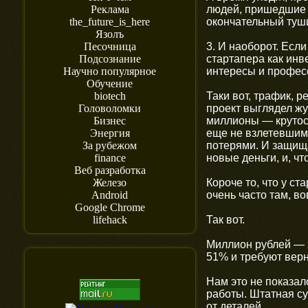
людей, пришедшие с
Реклама
окончательный туши
the_future_is_here
Язолъ
3. И наоборот. Есл
Песочница
стартапера как инв
Подсознание
интересы и профес
Научно популярное
Обучение
Таки вот, трафик, 
biotech
проект выглядел жу
Головоломки
миллионы — крутост
Бизнес
еще не взлетевшими
Энергия
потерями. И защища
За рубежом
новые деньги, и, 
finance
Веб разработка
Короче то, что у ст
Железо
очень часто там, во
Android
Google Chrome
Так вот.
lifehack
Миллион рублей — э
51% и требуют верн
Нам это не показа
работы. Штатная су
от деталей.