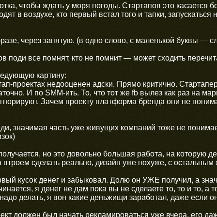
тка, чтобы ждать у моря погоды. Стартапов это касается б
одят в воздухе, кто первый встал того и тапки, запускаться
фразе, через запятую. (в одно слово, с маленькой буквы — 
в поди все помнят, кто не помнит — может сходить перечита
ледующую картину:
ртап-проектах недооценен адски. Прямо критично. Стартапе
точно. И по SMM-ить. То, что тот же fb вылез как раз на м
гнорируют. Зачем проекту платформа бренда они не понимаю
ди, значимая часть уже живущих компаний тоже не понимае
зок)
олучается, но это довольно большая работа, на которую де
 втроем сделать реально, дизайн уже похуже, с остальным ж
рвый кусок денег и забыковал. Долю он УЖЕ получил, а значи
инается, я денег не дам пока вы не сделаете то, то и то, а 
 надо делать, я вон какие деньжищи заработал, даже если о
оект должен был начать рекламироваться уже вчера, его д