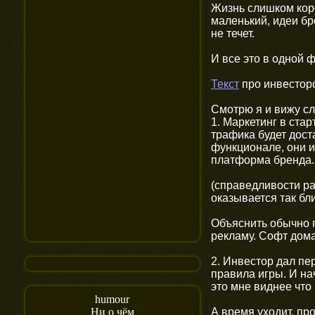
Жизнь слишком коро
маленький, идеи бр
не течет.
И все это в одной 
Текст
про инвесторо
Смотрю я и вижу с
1. Маркетинг в ста
трафика будет доста
функционале, они и
платформа бренда.
(справедливости ра
оказывается так бли
Объяснить обычно п
рекламу. Софт дома
2. Инвестор дал пе
правила игры. И нач
это мне виднее что
humour
А время уходит, пр
Ни о чём