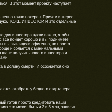
ться. В этот момент проекту наступает
вершенно точно похерен. Причем интерес
 сцуко, ТОЖЕ ИНВЕСТОР. И это отдельные
но для инвестора адски важно, чтобы
ас все пойдет хорошо и вы поднимете
 бы вы выглядели офигенно, но просто
проще и сольется с минимальными
о шанс получить нового инвестора и
сами.
ка в долину смерти. И осознается оно
раются отобрать у бедного стартапера
ый готов просто кредитовать наши
ях это может быть и 2 и 3 млн, зависит