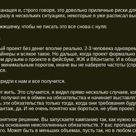
анацея и, строго говоря, это довольно приличные риски для
азу в нескольких ситуациях, некоторые я уже расписал вы
жжшечку, чтобы не писать это все снова с нуля:
.
ый проект без денег вполне реально. 2-3 человека одновре
йнеры и всякое такое. Но дальше, когда проект формально 
м друзьям о проекте в фейсбуке, ЖЖ и ВКонтакте. И в общ
 минимальным порогом, иначе вы не наберете частоты (спро
ся.
ридти к нам и все получится.
т жить. Это случается, я видел прямо несколько случаев, ко
о получил ее в обмен на обязательства и начинает выставл
 эти обязательства только тогда, когда они требования буду
антаж, да. И не очень понятно как бороться, не убив проект.
понятное решение. Вы запускаете кампанию так, как нужно в
 на основании неисполненных обязательств. У вас пропада
его. Может быть в меньших объемах, пусть так, но в любом 