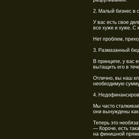
2. Малый бизнес в 
У вас есть свое дел
все хуже и хуже. С
Нет проблем, прихо
3. Размазанный бюд
В принципе, у вас е
вытащить его в теч
Отлично, вы наш кл
необходимую сумму.
4. Недофинансиров
Мы часто сталкиваем
они вынуждены как-
Теперь это необяза
— Короче, есть так
на финишной прям