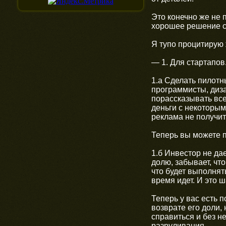
Это конечно же не п
хорошее решение ср
Я тупо процитирую 
— 1. Для стартапов
1.а Сделать пилотн
программисты, диза
порассказывать все
деньги с некоторым
реклама не получит
Теперь вы можете п
1.б Инвестор не дае
долю, забывает, чт
что будет выполнять
время идет. И это ш
Теперь у вас есть 
возврате его доли,
справиться и без н
разруливания.