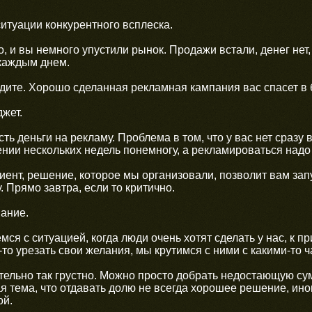
ситуации конкурентного всплеска.
о, и вы немного упустили рынок. Продажи встали, денег нет,
 каждым днем.
дите. Хорошо сделанная рекламная кампания вас спасет в
жет.
сть деньги на рекламу. Проблема в том, что у вас нет сразу
ении нескольких недель понемногу, а рекламироваться надо
иент, решение, которое мы организовали, позволит вам запу
 Прямо завтра, если то критично.
ание.
ся с ситуацией, когда люди очень хотят сделать у нас, к пр
то урезать свои желания, мы крутимся с ними с какими-то
тельно так грустно. Можно просто добрать недостающую су
ая тема, что отдавать долю не всегда хорошее решение, ин
ой.