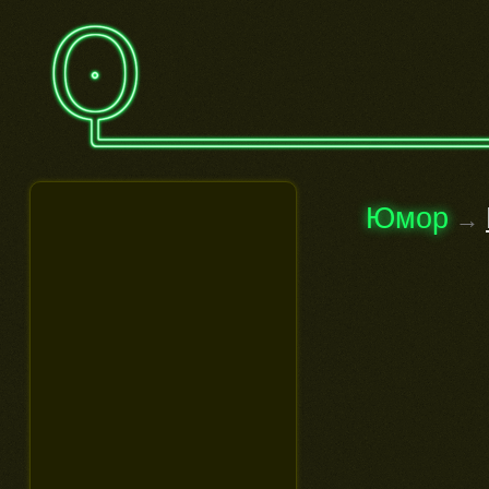
Юмор
→