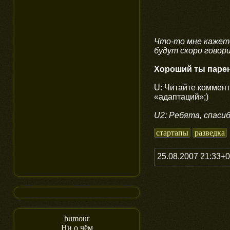
Что-то мне кажетс
будут скоро говор
Хороший ты парень
U: Читайте коммен
«адаптаций»;)
U2: Ребята, спасиб
стартапы
разведка
25.08.2007 21:33+
humour
Ни о чём