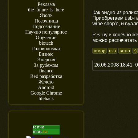
Реклама
the_future_is_here
Как видно из ролик
Язолъ
Приобретаем usb-г
Песочница
wine shop'е, и вуал
Подсознание
Научно популярное
P.S. ну и конечно ж
Обучение
можно распечатать и
biotech
Головоломки
юмор
usb
вино
:)
Бизнес
Энергия
26.06.2008 18:41+
За рубежом
finance
Веб разработка
Железо
Android
Google Chrome
lifehack