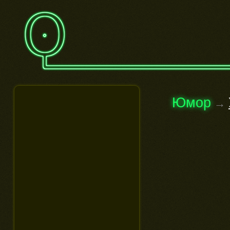
Юмор
→