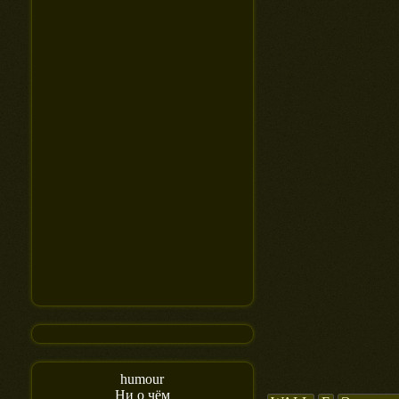
humour
Ни о чём