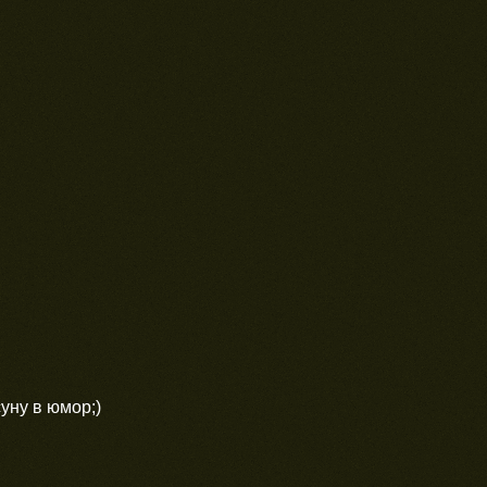
уну в юмор;)