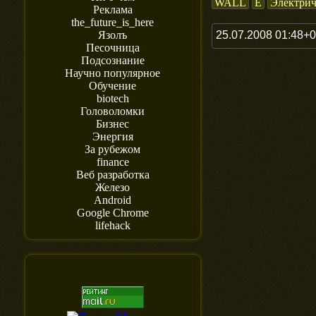
WALL
E
Электрич
Реклама
the_future_is_here
25.07.2008 01:48+
Язолъ
Песочница
Подсознание
Научно популярное
Обучение
biotech
Головоломки
Бизнес
Энергия
За рубежом
finance
Веб разработка
Железо
Android
Google Chrome
lifehack