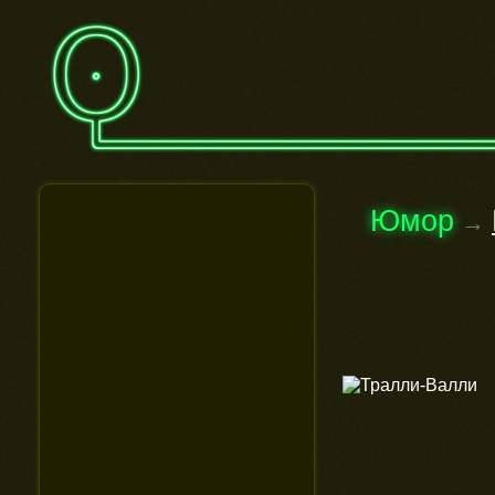
Юмор
→