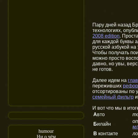
Пару дней назад Б
технологиях, опубл
2008 edition
. Прост
для каждой буквы а
русской азбукой на
Чтобы получать пои
можно просто воспо
давно, но увы, вер
не готов.
Далее идем на
гла
переживших
рефор
отсортированы по у
семейный фильтр
и
И вот что мы в итог
А
вто
то
оп
Б
илайн
мл
humour
В
контакте
ло
Ни о чём