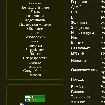
Г
ороскоп
до
Реклама
Д
ом 2
он
the_future_is_here
Язолъ
Е
гэ
ви
Песочница
Ё
ём
Подсознание
Ж
ди меня
ок
Научно популярное
З
айцев нет
на
Обучение
И
з рук в руки
н
biotech
Головоломки
Й
ога
в 
Бизнес
К
онтакт
сн
Энергия
Л
авпланет
ре
За рубежом
М
узыка
во
finance
Веб разработка
кт
Н
овости
Железо
п
Android
эт
О
дноклассники
Google Chrome
бу
lifehack
те
П
огода
н
Р
амблер
Ра
С
онник
do
Т
ехносила
уж
У
тконос
ви