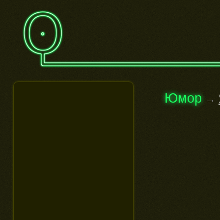
Юмор
→