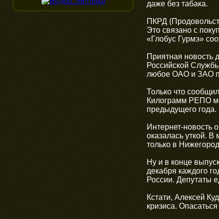
даже без табака.
ПКРД (Продовольст
Это связано с поку
«Глобус Гурмэ» соо
Приятная новость д
Российской Службы
любое ОАО и ЗАО п
Только что сообщи
Килограмм РЕПО ме
предыдущего года.
Интернет-новость о
оказалась уткой. В
только в Нижегород
Ну и в конце выпус
декабря каждого го
России. Депутаты 
Кстати, Алексей Ку
кризиса. Опасаться