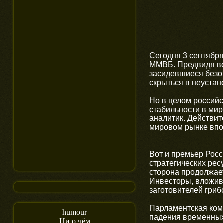
Сегодня 3 сентября
ММВБ. Предвидя во
засидевшиеся безо
скрыться в неуста
Но в целом россий
стабильности в мир
аналитик. Действите
мировом рынке впо
Вот и премьер Росс
стратегических рес
сторона продолжает
Инвесторы, вложив
заготовителей грибо
Парламентская ком
humour
падения временных 
Ни о чём