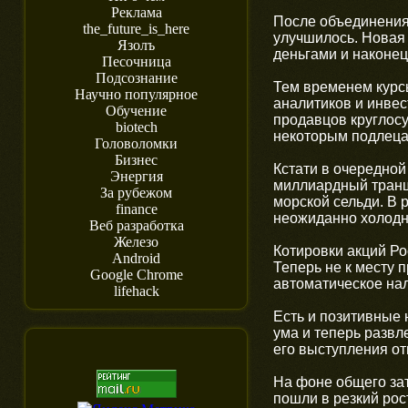
Реклама
После объединения
the_future_is_here
улучшилось. Новая
Язолъ
деньгами и наконец
Песочница
Подсознание
Тем временем курс
Научно популярное
аналитиков и инве
Обучение
продавцов круглос
biotech
некоторым подлеца
Головоломки
Бизнес
Кстати в очередной
Энергия
миллиардный транш
За рубежом
морской сельди. В 
finance
неожиданно холодн
Веб разработка
Железо
Котировки акций Ро
Android
Теперь не к месту 
Google Chrome
автоматическое на
lifehack
Есть и позитивные 
ума и теперь разв
его выступления от
На фоне общего за
пошли в резкий рос