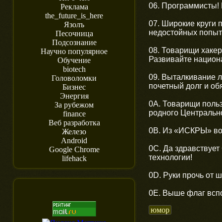
06. Программисты! 
Реклама
the_future_is_here
07. Широкие круги 
Язолъ
недостойных попыто
Песочница
Подсознание
08. Товарищи хаке
Научно популярное
Развивайте национ
Обучение
biotech
09. Выталкивание л
Головоломки
почетный долг и об
Бизнес
Энергия
0A. Товарищи поль
За рубежом
родного Центрально
finance
Веб разработка
0B. Из «ИСКРЫ» во
Железо
Android
0C. Да здравствуе
Google Chrome
технологии!
lifehack
0D. Руки прочь от 
0E. Выше флаг всп
юмор