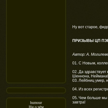
Ну вот старое, фид
ПРИЗЫВЫ ЦП ПЭВ
Автор: А. Могилев
01. С Новым, колле
02. Да здравствует
Шеннона, Неймана
03. Лейбниц умер, н
04. Из всех регист
05. Чем больше мы 
завтра!
humour
Ни о чём