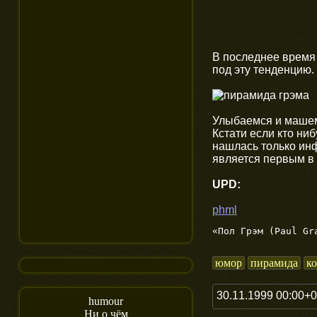
В последнее время 
под эту тенденцию.
Улыбаемся и машем,
Кстати если кто ни
нашлась только ин
является первым в
UPD:
phml
«Пол Грэм (Paul Gr
юмор
пирамида
к
30.11.1999 00:00+
humour
Ни о чём