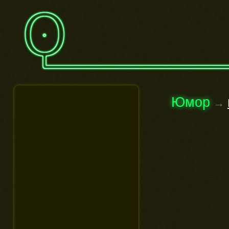
Юмор
→